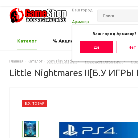
Ваш город
Армавир
Ваш город Армавир?
Каталог
% Акции
Оценить игру
Да
Нет
Главная
-
Каталог
-
Sony Play Station
-
Игры для PlayStation
-
Игр
Little Nightmares II[Б.У ИГРЫ
Б.У. ТОВАР