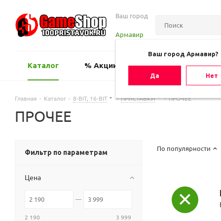
Ваш город
Армавир
Ваш город Армавир?
Каталог
% Акции
Оценить игру
Да
Нет
Главная
-
Каталог
-
8-BIT, 16-BIT
-
ПРИСТАВКИ
-
ПРОЧЕЕ
ПРОЧЕЕ
По популярности
Фильтр по параметрам
Цена
2 190
3 999