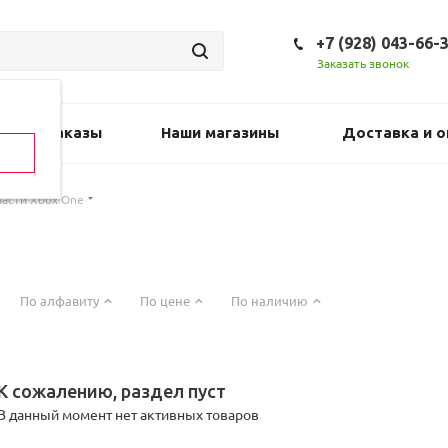
+7 (928) 043-66-
Заказать звонок
Предзаказы
Наши магазины
Доставка и о
части Xbox One
По алфавиту
По цене
По наличию
К сожалению, раздел пуст
В данный момент нет активных товаров