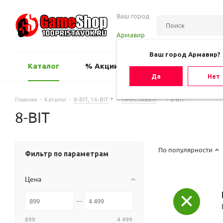
Ваш город
Армавир
Ваш город Армавир?
Каталог
% Акции
Оценить игру
Да
Нет
Главная
-
Каталог
-
8-BIT, 16-BIT
-
ПРИСТАВКИ
-
8-BIT
8-BIT
По популярности
Фильтр по параметрам
Цена
899
4 499