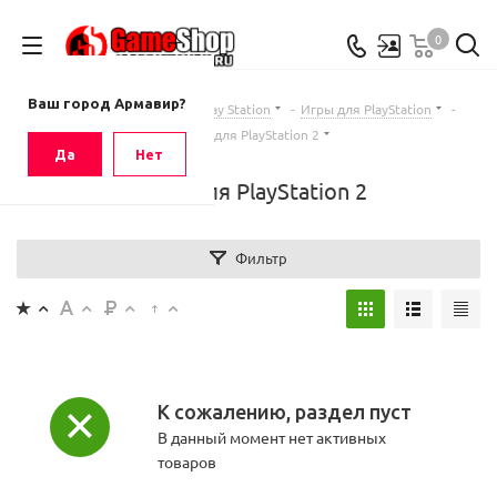
0
Ваш город
Армавир
Ваш город Армавир?
Главная
-
Каталог
-
Sony Play Station
-
Игры для PlayStation
-
Игры для PlayStation 2
Да
Нет
Игры для PlayStation 2
Фильтр
К сожалению, раздел пуст
В данный момент нет активных
товаров