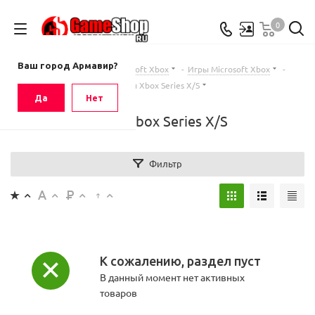
0
Ваш город
Армавир
Ваш город Армавир?
Главная
-
Каталог
-
Microsoft Xbox
-
Игры Microsoft Xbox
-
Игры Xbox Series X/S
Да
Нет
Игры Xbox Series X/S
Фильтр
К сожалению, раздел пуст
В данный момент нет активных
товаров