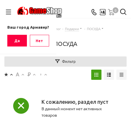
0
Ваш город
Армавир
Ваш город Армавир?
Главная
-
Каталог
-
Подарки
-
ПОСУДА
Да
Нет
ПОСУДА
Фильтр
К сожалению, раздел пуст
В данный момент нет активных
товаров