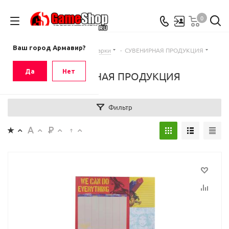
0
Ваш город
Армавир
Ваш город Армавир?
Главная
-
Каталог
-
Подарки
-
СУВЕНИРНАЯ ПРОДУКЦИЯ
Да
Нет
СУВЕНИРНАЯ ПРОДУКЦИЯ
Фильтр