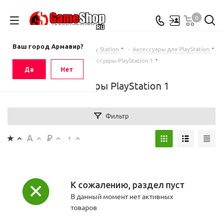
0
Ваш город
Армавир
Ваш город Армавир?
Главная
-
Каталог
-
Sony Play Station
-
Аксессуары для PlayStation
-
Аксессуары PlayStation 1
Да
Нет
Аксессуары PlayStation 1
Фильтр
К сожалению, раздел пуст
В данный момент нет активных
товаров