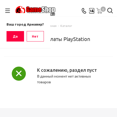
0
Ваш город
Армавир
Ваш город Армавир?
Главная
-
Каталог
Да
Нет
Карты оплаты PlayStation
К сожалению, раздел пуст
В данный момент нет активных
товаров