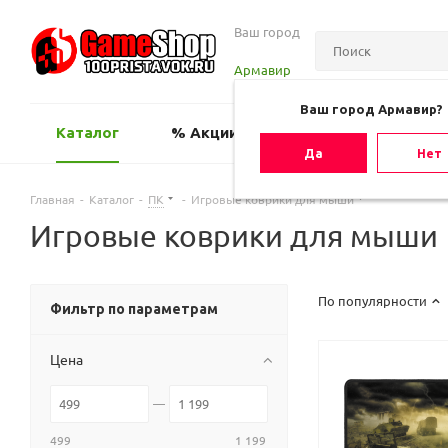
Ваш город
Армавир
Ваш город Армавир?
Каталог
% Акции
Оценить игру
Да
Нет
Главная
-
Каталог
-
ПК
-
Игровые коврики для мыши
Игровые коврики для мыши
По популярности
Фильтр по параметрам
Цена
499
1 199