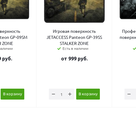
верхность
Игровая поверхность
Профес
teon GP-09SM
JETACCESS Panteon GP-39SS
поверхн
R ZONE
STALKER ZONE
наличии
Есть в наличии
9
руб.
от
999
руб.
В корзину
В корзину