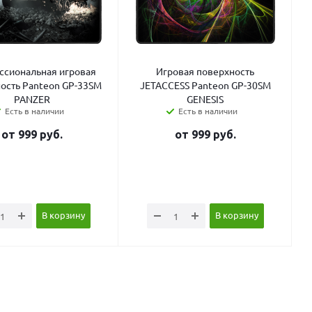
сиональная игровая
Игровая поверхность
ость Panteon GP-33SM
JETACCESS Panteon GP-30SM
PANZER
GENESIS
Есть в наличии
Есть в наличии
от
999
руб.
от
999
руб.
В корзину
В корзину