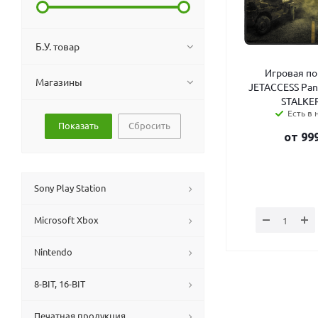
Б.У. товар
Игровая по
Магазины
JETACCESS Pan
STALKE
Есть в 
Сбросить
от
99
Sony Play Station
Microsoft Xbox
Nintendo
8-BIT, 16-BIT
Печатная продукция