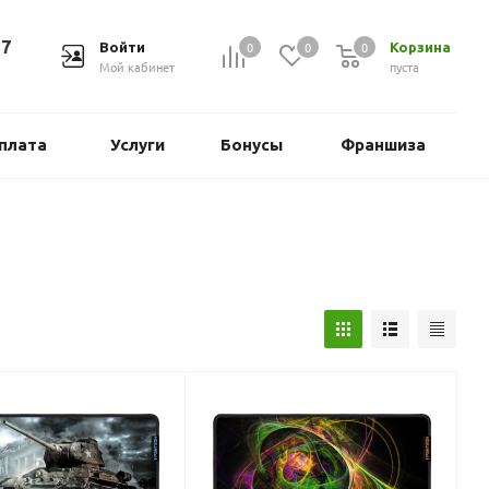
37
0
0
0
Войти
Корзина
Мой кабинет
пуста
плата
Услуги
Бонусы
Франшиза