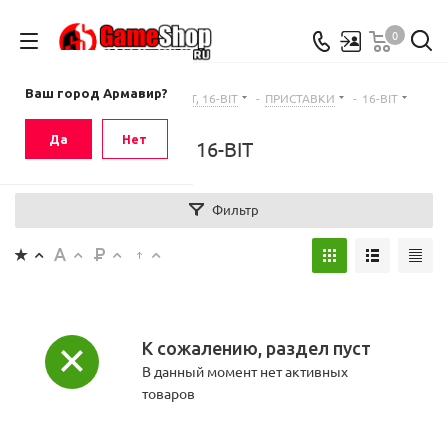
0
Ваш город
Армавир
Ваш город Армавир?
Главная
-
Каталог
-
8-BIT, 16-BIT
-
ПРИСТАВКИ
-
16-BIT
Да
Нет
16-BIT
Фильтр
К сожалению, раздел пуст
В данный момент нет активных
товаров