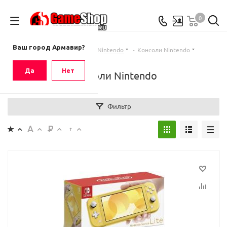
0
Ваш город
Армавир
Ваш город Армавир?
Главная
-
Каталог
-
Nintendo
-
Консоли Nintendo
Да
Нет
Консоли Nintendo
Фильтр