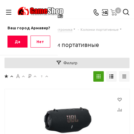
0
Ваш город
Армавир
Ваш город Армавир?
Главная
-
Каталог
-
Электроника
-
Колонки портативные
Да
Нет
Колонки портативные
Фильтр