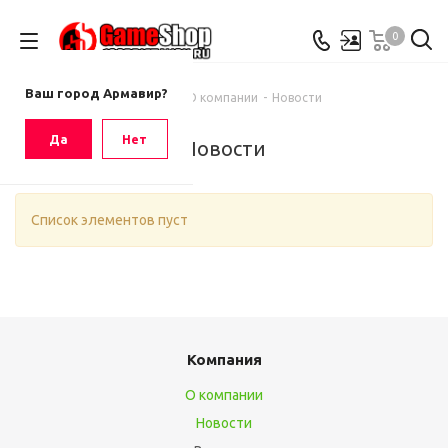
0
Ваш город
Армавир
Ваш город Армавир?
Главная
-
О компании
-
Новости
Да
Нет
Новости
Список элементов пуст
Компания
О компании
Новости