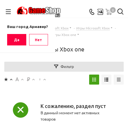
0
Ваш город
Армавир
Ваш город Армавир?
Главная
-
Каталог
-
Microsoft Xbox
-
Игры Microsoft Xbox
-
Игры Xbox one
Да
Нет
Игры Xbox one
Фильтр
К сожалению, раздел пуст
В данный момент нет активных
товаров