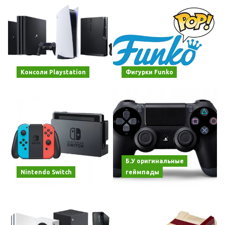
Консоли Playstation
Фигурки Funko
Б.У оригинальные
Nintendo Switch
геймпады