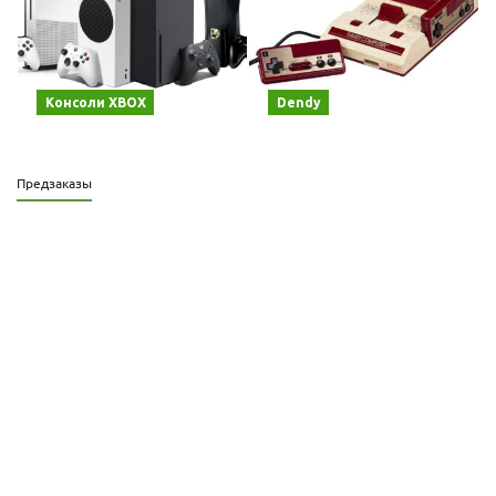
Консоли XBOX
Dendy
Предзаказы