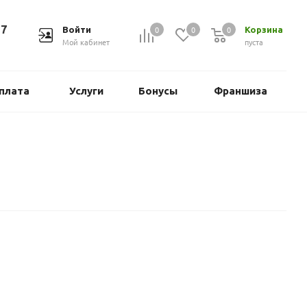
37
0
0
0
Войти
Корзина
Мой кабинет
пуста
плата
Услуги
Бонусы
Франшиза