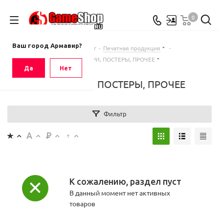
0
Ваш город
Армавир
Ваш город Армавир?
Главная
-
Каталог
-
Печатная продукция
-
КАЛЕНДАРИ, ПОСТЕРЫ, ПРОЧЕЕ
Да
Нет
КАЛЕНДАРИ, ПОСТЕРЫ, ПРОЧЕЕ
Фильтр
К сожалению, раздел пуст
В данный момент нет активных
товаров