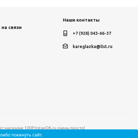
Наши контакты
 на связи
+7 (928) 043-66-37
kareglazka@list.ru
ет магазине 100PristavOK.ru очень просто!
либо покинуть сайт.