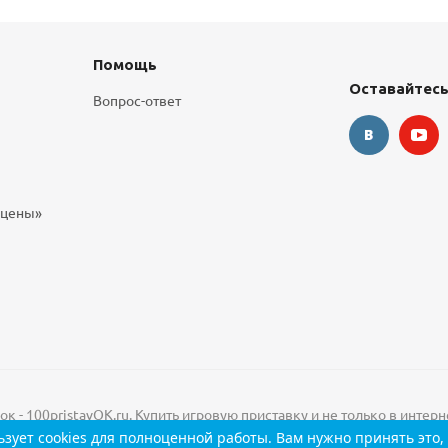
Помощь
Оставайтесь
Вопрос-ответ
 цены»
 - 100pristavOK.ru. Купить игровую приставку и не только в интерн
зует cookies
для полноценной работы. Вам нужно принять это, 