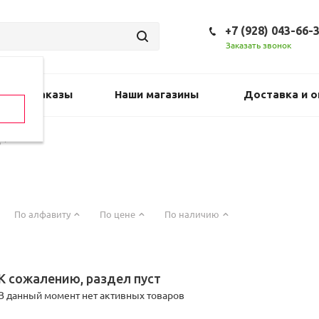
+7 (928) 043-66-
Заказать звонок
Предзаказы
Наши магазины
Доставка и о
S
По алфавиту
По цене
По наличию
К сожалению, раздел пуст
В данный момент нет активных товаров