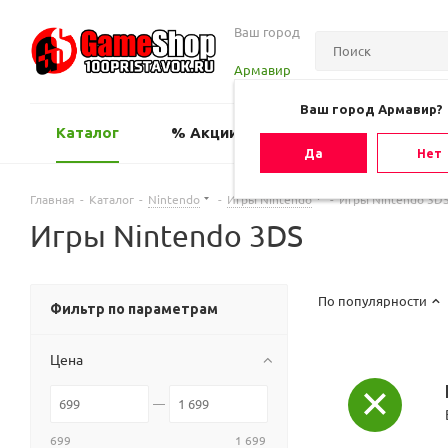
Ваш город
Армавир
Ваш город Армавир?
Каталог
% Акции
Оценить игру
Да
Нет
Главная
-
Каталог
-
Nintendo
-
Игры Nintendo
-
Игры Nintendo 3D
Игры Nintendo 3DS
По популярности
Фильтр по параметрам
Цена
699
1 699