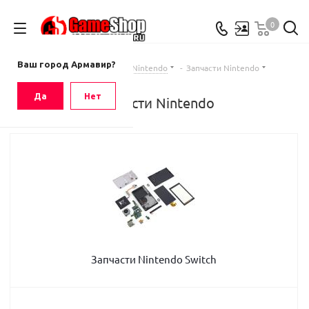
0
Ваш город
Армавир
Ваш город Армавир?
Главная
-
Каталог
-
Nintendo
-
Запчасти Nintendo
Да
Нет
Запчасти Nintendo
Запчасти Nintendo Switch