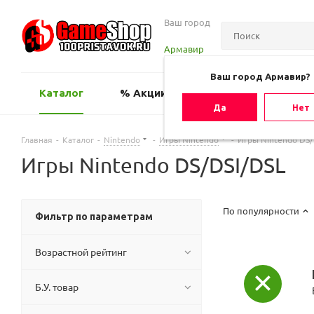
Ваш город
Армавир
Ваш город Армавир?
Каталог
% Акции
Оценить игру
Да
Нет
Главная
-
Каталог
-
Nintendo
-
Игры Nintendo
-
Игры Nintendo DS/
Игры Nintendo DS/DSI/DSL
По популярности
Фильтр по параметрам
Возрастной рейтинг
Б.У. товар