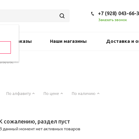
+7 (928) 043-66-
Заказать звонок
Предзаказы
Наши магазины
Доставка и о
DSI/DSL
По алфавиту
По цене
По наличию
К сожалению, раздел пуст
В данный момент нет активных товаров