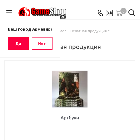
0
Ваш город
Армавир
Ваш город Армавир?
Главная
-
Каталог
-
Печатная продукция
Да
Нет
Печатная продукция
Артбуки