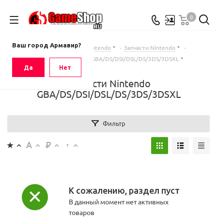
0
Ваш город
Армавир
Ваш город Армавир?
Главная
-
Каталог
-
Nintendo
-
Запчасти Nintendo
-
Запчасти Nintendo GBA/DS/DSI/DSL/DS/3DS/3DSXL
Да
Нет
Запчасти Nintendo
GBA/DS/DSI/DSL/DS/3DS/3DSXL
Фильтр
К сожалению, раздел пуст
В данный момент нет активных
товаров