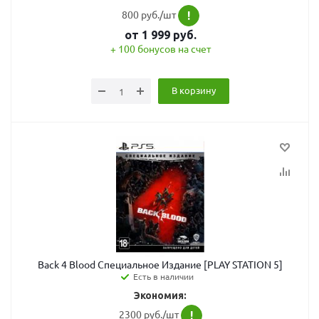
800 руб./шт
!
от
1 999
руб.
+ 100 бонусов на счет
В корзину
Back 4 Blood Специальное Издание [PLAY STATION 5]
Есть в наличии
Экономия:
2300 руб./шт
!