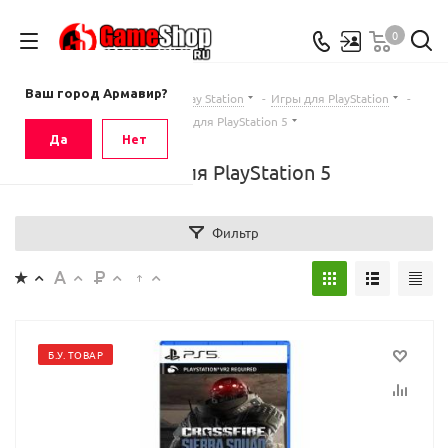
0
Ваш город
Армавир
Ваш город Армавир?
Главная
-
Каталог
-
Sony Play Station
-
Игры для PlayStation
-
Игры для PlayStation 5
Да
Нет
Игры для PlayStation 5
Фильтр
Б.У. ТОВАР