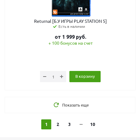
Returnal [Б.У ИГРЫ PLAY STATION 5]
Есть в наличии
от
1 999
руб.
+ 100 бонусов на счет
В корзину
Показать еще
1
2
3
10