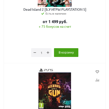
Dead Island 2 [Б.У ИГРЫ PLAYSTATION 5]
Есть в наличии
от
1 499
руб.
+ 75 бонусов на счет
В корзину