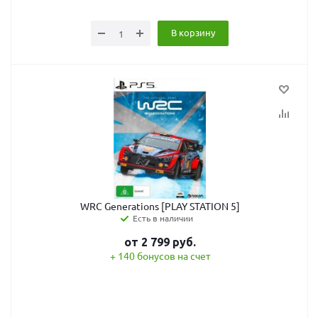
В корзину
WRC Generations [PLAY STATION 5]
Есть в наличии
от
2 799
руб.
+ 140 бонусов на счет