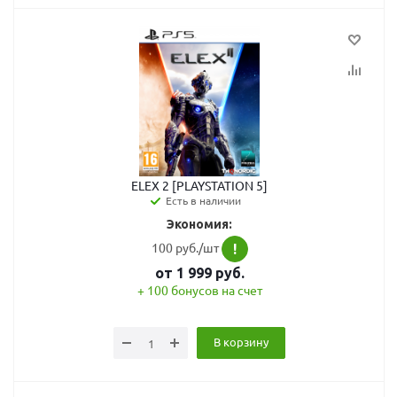
ELEX 2 [PLAYSTATION 5]
Есть в наличии
Экономия:
100 руб./шт
!
от
1 999
руб.
+ 100 бонусов на счет
В корзину