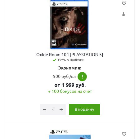
Oxide Room 104 [PLAYSTATION 5]
Есть в наличии
Экономия:
900 руб./шт
!
от
1 999
руб.
+ 100 бонусов на счет
В корзину