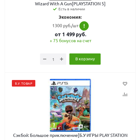
Wizard With A Gun[PLAYSTATION 5]
Есть в наличии
Экономия:
1300 руб./шт
!
от
1 499
руб.
+ 75 бонусов на счет
В корзину
Б.У. ТОВАР
Сэкбой: Большое приключение[Б.У ИГРЫ PLAY STATION