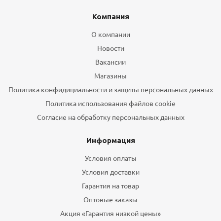
Компания
О компании
Новости
Вакансии
Магазины
Политика конфидициальности и защиты персональных данных
Политика использования файлов cookie
Согласие на обработку персональных данных
Информация
Условия оплаты
Условия доставки
Гарантия на товар
Оптовые заказы
Акция «Гарантия низкой цены»