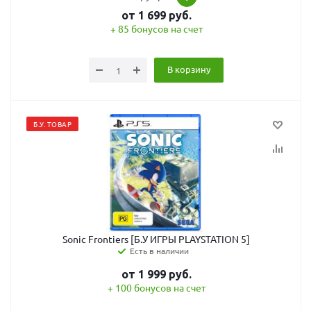
от
1 699
руб.
+ 85 бонусов на счет
В корзину
Б.У. ТОВАР
Sonic Frontiers [Б.У ИГРЫ PLAYSTATION 5]
Есть в наличии
от
1 999
руб.
+ 100 бонусов на счет