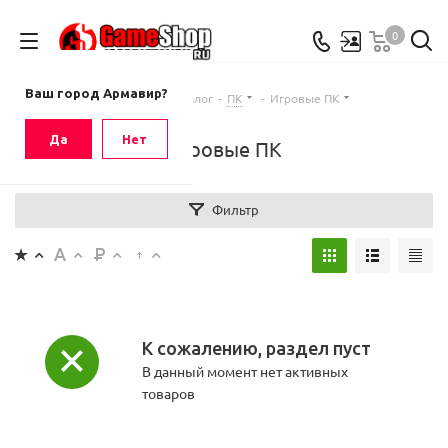
0
Ваш город
Армавир
Ваш город Армавир?
Главная
-
Каталог
-
ПК
-
Игровые ПК
Да
Нет
Игровые ПК
Фильтр
К сожалению, раздел пуст
В данный момент нет активных
товаров