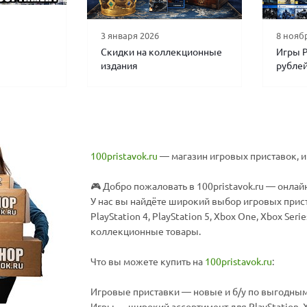
3 января 2026
8 нояб
Скидки на коллекционные
Игры P
издания
рубле
100pristavok.ru
— магазин игровых приставок, и
🎮 Добро пожаловать в 100pristavok.ru — онла
У нас вы найдёте широкий выбор игровых прист
PlayStation 4, PlayStation 5, Xbox One, Xbox Ser
коллекционные товары.
Что вы можете купить на
100pristavok.ru
:
Игровые приставки — новые и б/у по выгодным ц
Игры — широкий ассортимент для PlayStation, 