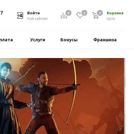
37
0
0
0
Войти
Корзина
Мой кабинет
пуста
плата
Услуги
Бонусы
Франшиза