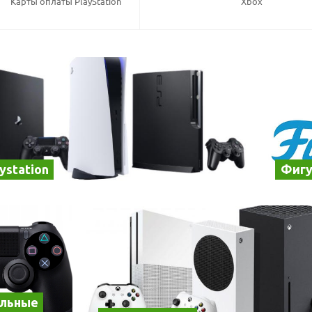
Карты оплаты PlayStation
Xbox
ystation
Фигу
альные