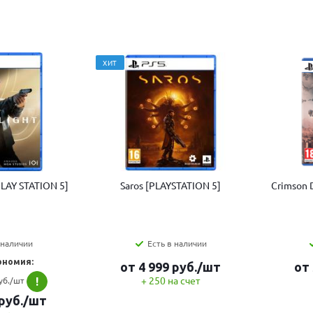
ХИТ
[PLAY STATION 5]
Saros [PLAYSTATION 5]
Crimson 
 наличии
Есть в наличии
ономия:
от
4 999
руб.
/шт
от
+ 250 на счет
уб./шт
!
руб.
/шт