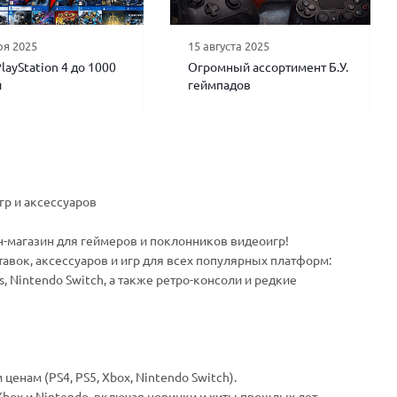
ря 2025
15 августа 2025
layStation 4 до 1000
Огромный ассортимент Б.У.
й
геймпадов
гр и аксессуаров
йн-магазин для геймеров и поклонников видеоигр!
авок, аксессуаров и игр для всех популярных платформ:
ies, Nintendo Switch, а также ретро-консоли и редкие
енам (PS4, PS5, Xbox, Nintendo Switch).
Xbox и Nintendo, включая новинки и хиты прошлых лет.