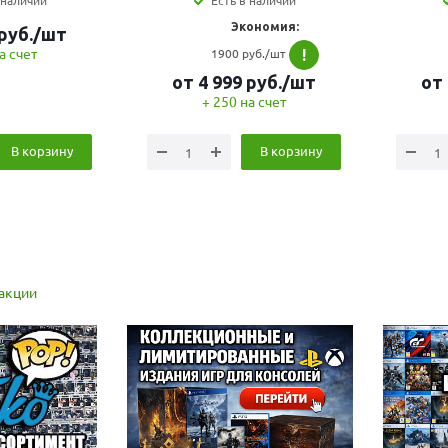
 наличии
Есть в наличии
Экономия:
руб.
/шт
а счет
1900 руб./шт
!
от
4 999
руб.
/шт
от
+ 250 на счет
В корзину
В корзину
 акции