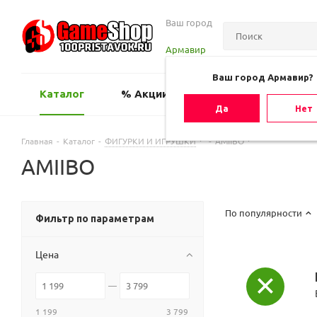
Ваш город
Армавир
Ваш город Армавир?
Каталог
% Акции
Оценить игру
Да
Нет
Главная
-
Каталог
-
ФИГУРКИ И ИГРУШКИ
-
AMIIBO
AMIIBO
По популярности
Фильтр по параметрам
Цена
1 199
3 799