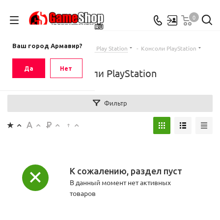
0
Ваш город
Армавир
Ваш город Армавир?
Главная
-
Каталог
-
Sony Play Station
-
Консоли PlayStation
Да
Нет
Консоли PlayStation
Фильтр
К сожалению, раздел пуст
В данный момент нет активных
товаров