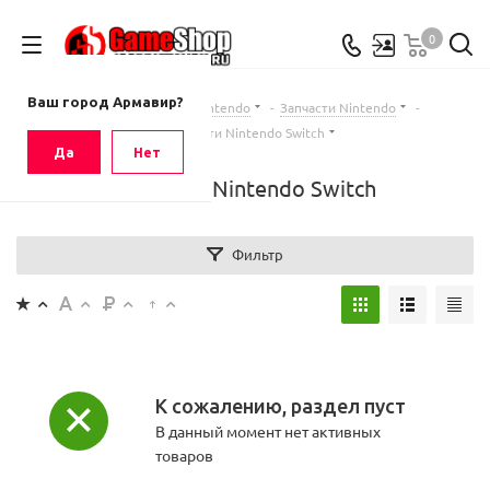
0
Ваш город
Армавир
Ваш город Армавир?
Главная
-
Каталог
-
Nintendo
-
Запчасти Nintendo
-
Запчасти Nintendo Switch
Да
Нет
Запчасти Nintendo Switch
Фильтр
К сожалению, раздел пуст
В данный момент нет активных
товаров