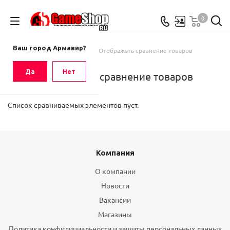
0
Ваш город
Армавир
Ваш город Армавир?
Главная
-
Каталог
-
Отображать сравнение товаров
Да
Нет
Отображать сравнение товаров
Список сравниваемых элементов пуст.
Компания
О компании
Новости
Вакансии
Магазины
Политика конфидициальности и защиты персональных данных