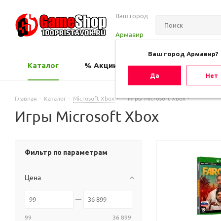
Ваш город
Армавир
Ваш город Армавир?
Каталог
% Акции
Оценить игру
Да
Нет
Главная
-
Каталог
-
Microsoft Xbox
-
Игры Microsoft Xbox
Игры Microsoft Xbox
Фильтр по параметрам
Цена
99
36 899