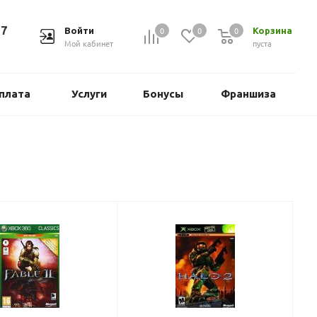
37
0
0
0
Войти
Корзина
Мой кабинет
пуста
плата
Услуги
Бонусы
Франшиза