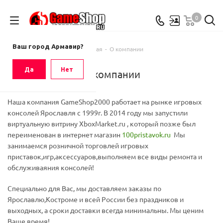
0
Ваш город
Армавир
Ваш город Армавир?
Главная
-
О компании
Да
Нет
О компании
Наша компания GameShop2000 работает на рынке игровых
консолей Ярославля с 1999г. В 2014 году мы запустили
виртуальную витрину XboxMarket.ru , который позже был
переименован в интернет магазин
100pristavok.ru
Мы
занимаемся розничной торговлей игровых
приставок,игр,аксессуаров,выполняем все виды ремонта и
обслуживаяния консолей!
Специально для Вас, мы доставляем заказы по
Ярославлю,Костроме и всей России без праздников и
выходных, а сроки доставки всегда минимальны. Мы ценим
Ваше время!