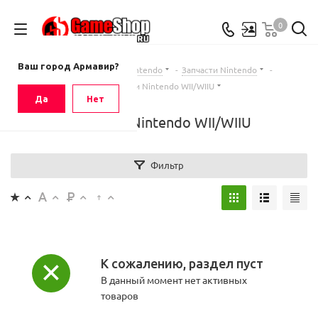
0
Ваш город
Армавир
Ваш город Армавир?
Главная
-
Каталог
-
Nintendo
-
Запчасти Nintendo
-
Запчасти Nintendo WII/WIIU
Да
Нет
Запчасти Nintendo WII/WIIU
Фильтр
К сожалению, раздел пуст
В данный момент нет активных
товаров