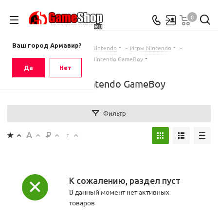
0
Ваш город
Армавир
Ваш город Армавир?
Главная
-
Каталог
-
Nintendo
-
Игры Nintendo
-
Игры Nintendo GameBoy
Да
Нет
Игры Nintendo GameBoy
Фильтр
К сожалению, раздел пуст
В данный момент нет активных
товаров