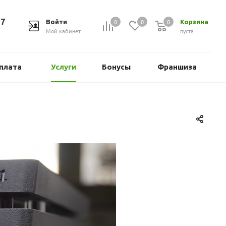
37
0
0
0
Войти
Корзина
Мой кабинет
пуста
плата
Услуги
Бонусы
Франшиза