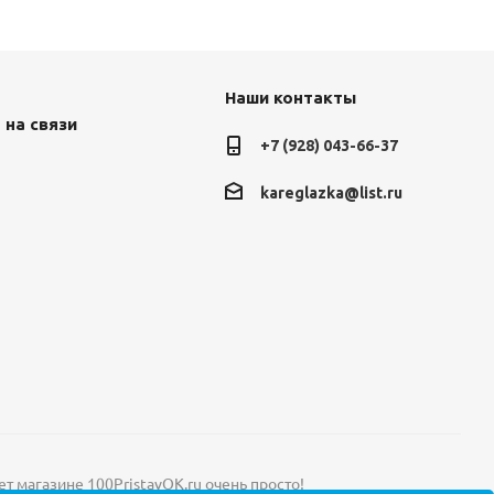
Наши контакты
 на связи
+7 (928) 043-66-37
kareglazka@list.ru
ет магазине 100PristavOK.ru очень просто!