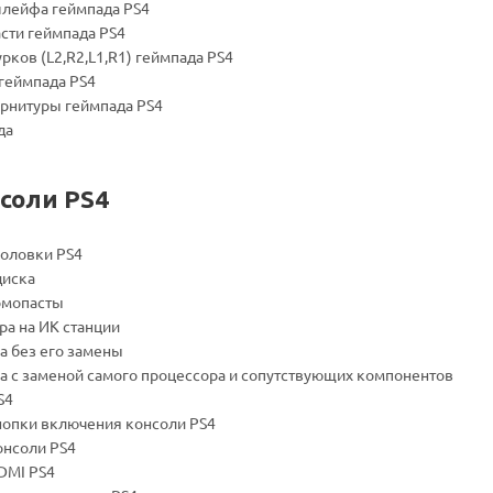
шлейфа геймпада PS4
асти геймпада PS4
урков (L2,R2,L1,R1) геймпада PS4
 геймпада PS4
арнитуры геймпада PS4
да
соли PS4
головки PS4
диска
ермопасты
ра на ИК станции
а без его замены
ра с заменой самого процессора и сопутствующих компонентов
S4
нопки включения консоли PS4
онсоли PS4
DMI PS4