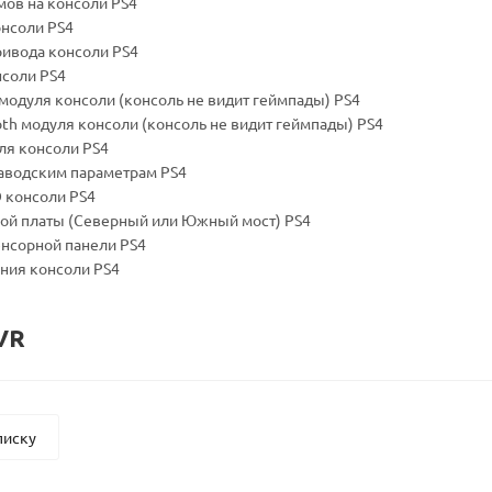
мов на консоли PS4
онсоли PS4
ривода консоли PS4
нсоли PS4
 модуля консоли (консоль не видит геймпады) PS4
th модуля консоли (консоль не видит геймпады) PS4
уля консоли PS4
заводским параметрам PS4
О консоли PS4
кой платы (Северный или Южный мост) PS4
енсорной панели PS4
ания консоли PS4
VR
писку