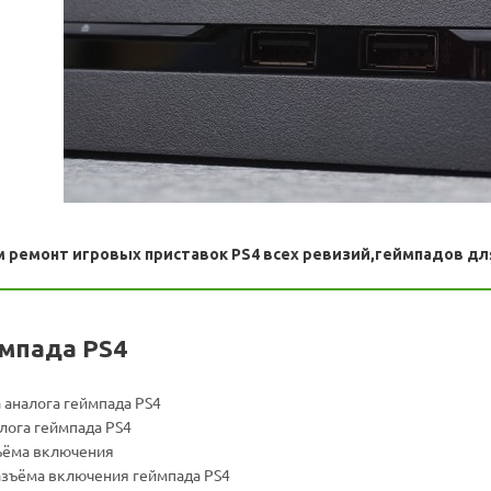
 ремонт игровых приставок PS4
в
сех ревизий,геймпадов для
мпада PS4
 аналога геймпада PS4
алога геймпада PS4
зъёма включения
азъёма включения геймпада PS4