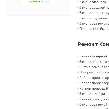
Задать вопрос
• Замена главного 
• Замена средней ч
• Замена кнопок - к
• Замена пружинок
• Замена разъёма г
• Прошивка геймпа
Ремонт Кон
• Замена лазерной 
• Замена жёсткого 
• Чистка, замена т
• Прогрев процессо
• Реболл процессор
• Реболл процессо
• Ремонт привода P
• Замена шлейфа к
• Замена привода к
• Замена разъёма H