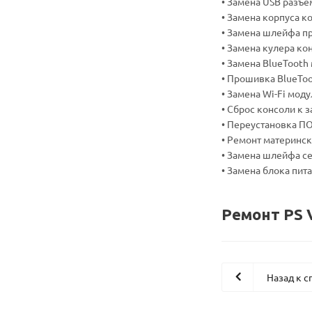
• Замена USB разъё
• Замена корпуса к
• Замена шлейфа п
• Замена кулера ко
• Замена BlueTooth
• Прошивка BlueToo
• Замена Wi-Fi мод
• Сброс консоли к 
• Переустановка П
• Ремонт материнс
• Замена шлейфа с
• Замена блока пит
Ремонт PS 
Назад к с