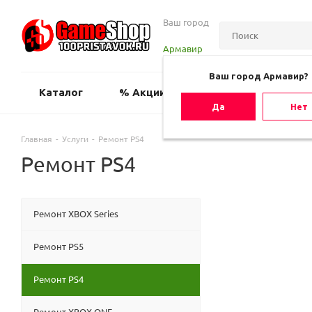
Ваш город
Армавир
Ваш город Армавир?
Каталог
% Акции
Оценить игру
Да
Нет
Главная
-
Услуги
-
Ремонт PS4
Ремонт PS4
Ремонт XBOX Series
Ремонт PS5
Ремонт PS4
Ремонт XBOX ONE