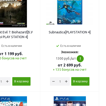
t Evil 7: Biohazard[Б.У
Subnautica[PLAYSTATION 4]
Ы PLAY STATION 4]
Есть в наличии
Есть в наличии
Экономия:
от
1 199
руб.
0 бонусов на счет
1300 руб./шт
!
от
2 699
руб.
+ 135 бонусов на счет
В корзину
В корзину