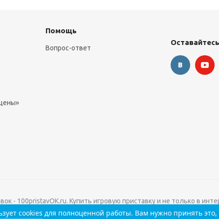
Помощь
Оставайтесь
Вопрос-ответ
 цены»
к - 100pristavOK.ru. Купить игровую приставку и не только в интер
зует cookies
для полноценной работы. Вам нужно принять это, 