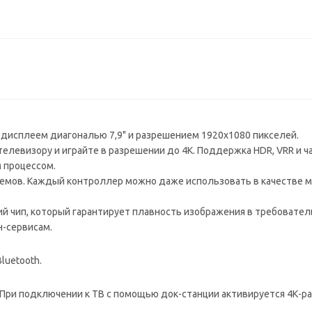
дисплеем диагональю 7,9" и разрешением 1920х1080 пикселей.
елевизору и играйте в разрешении до 4K. Поддержка HDR, VRR и ч
 процессом.
емов. Каждый контроллер можно даже использовать в качестве м
ий чип, который гарантирует плавность изображения в требоват
н-сервисам.
luetooth.
 При подключении к ТВ с помощью док-станции активируется 4К-р