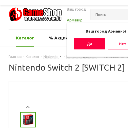
Ваш город
Армавир
Ваш город Армавир?
Каталог
% Акции
Оценить игру
Да
Нет
Главная
-
Каталог
-
Nintendo
-
Консоли Nintendo
-
Nintendo Switc
Nintendo Switch 2 [SWITCH 2]