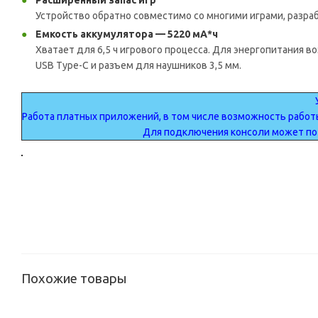
Расширенный запас игр
Устройство обратно совместимо со многими играми, раз
Емкость аккумулятора — 5220 мА*ч
Хватает для 6,5 ч игрового процесса. Для энергопитания 
USB Type-С и разъем для наушников 3,5 мм.
Работа платных приложений, в том числе возможность работ
Для подключения консоли может по
Похожие товары