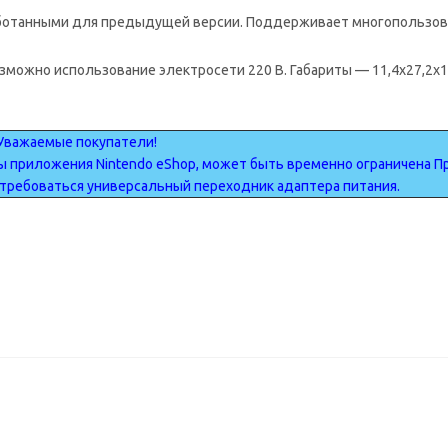
работанными для предыдущей версии. Поддерживает многопользов
возможно использование электросети 220 В. Габариты — 11,4х27,2
Уважаемые покупатели!
ы приложения Nintendo eShop, может быть временно ограничена 
требоваться универсальный переходник адаптера питания.