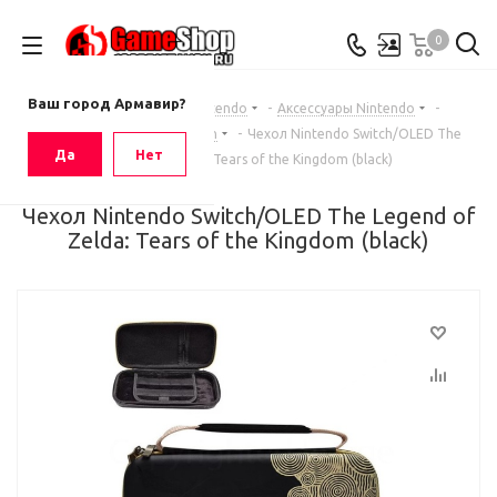
0
Ваш город
Армавир
Ваш город Армавир?
Главная
-
Каталог
-
Nintendo
-
Аксессуары Nintendo
-
Аксессуары Nintendo Switch
-
Чехол Nintendo Switch/OLED The
Да
Нет
Legend of Zelda: Tears of the Kingdom (black)
Чехол Nintendo Switch/OLED The Legend of
Zelda: Tears of the Kingdom (black)