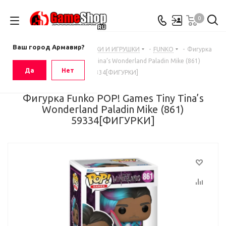
0
Ваш город
Армавир
Ваш город Армавир?
Главная
-
Каталог
-
ФИГУРКИ И ИГРУШКИ
-
FUNKO
-
Фигурка
Funko POP! Games Tiny Tina’s Wonderland Paladin Mike (861)
Да
Нет
59334[ФИГУРКИ]
Фигурка Funko POP! Games Tiny Tina’s
Wonderland Paladin Mike (861)
59334[ФИГУРКИ]