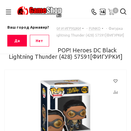
0
Ваш город
Армавир
Ваш город Армавир?
Главная
-
Каталог
-
ФИГУРКИ И ИГРУШКИ
-
FUNKO
-
Фигурка
Funko POP! Heroes DC Black Lightning Thunder (428) 57591[ФИГУРКИ]
Да
Нет
Фигурка Funko POP! Heroes DC Black
Lightning Thunder (428) 57591[ФИГУРКИ]