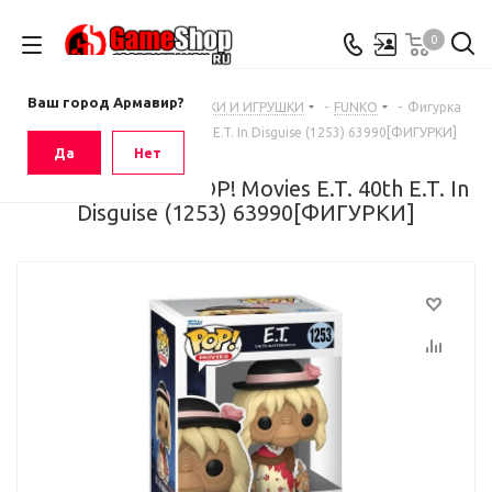
0
Ваш город
Армавир
Ваш город Армавир?
Главная
-
Каталог
-
ФИГУРКИ И ИГРУШКИ
-
FUNKO
-
Фигурка
Funko POP! Movies E.T. 40th E.T. In Disguise (1253) 63990[ФИГУРКИ]
Да
Нет
Фигурка Funko POP! Movies E.T. 40th E.T. In
Disguise (1253) 63990[ФИГУРКИ]