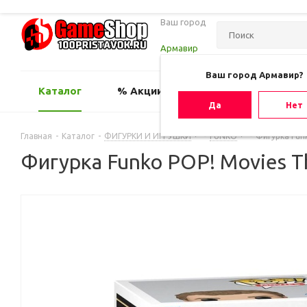
Ваш город
Армавир
Ваш город Армавир?
Каталог
% Акции
Оценить игру
Да
Нет
Главная
-
Каталог
-
ФИГУРКИ И ИГРУШКИ
-
FUNKO
-
Фигурка Fun
Фигурка Funko POP! Movies T