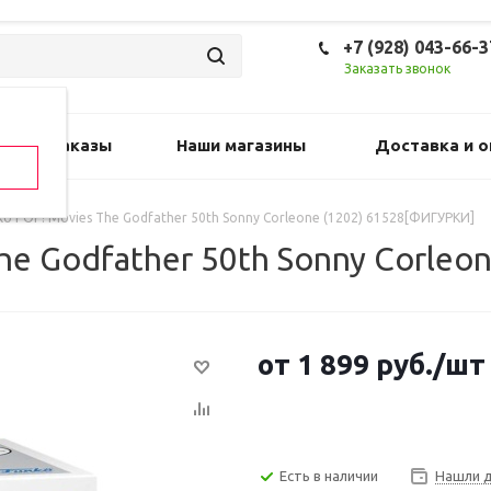
+7 (928) 043-66-3
Заказать звонок
Предзаказы
Наши магазины
Доставка и о
ko POP! Movies The Godfather 50th Sonny Corleone (1202) 61528[ФИГУРКИ]
he Godfather 50th Sonny Corle
от
1 899
руб.
/шт
Есть в наличии
Нашли 