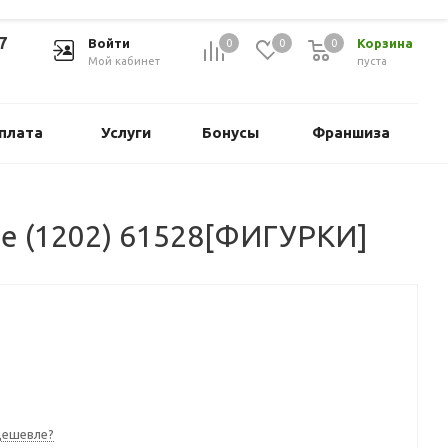
7
Войти
Корзина
0
0
0
Мой кабинет
пуста
плата
Услуги
Бонусы
Франшиза
one (1202) 61528[ФИГУРКИ]
дешевле?