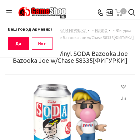
0
Ваш город
Армавир
Ваш город Армавир?
Главная
-
Каталог
-
ФИГУРКИ И ИГРУШКИ
-
FUNKO
-
Фигурка
Funko Vinyl SODA Bazooka Joe Bazooka Joe w/Chase 58335[ФИГУРКИ]
Да
Нет
Фигурка Funko Vinyl SODA Bazooka Joe
Bazooka Joe w/Chase 58335[ФИГУРКИ]