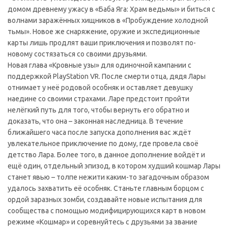
домом древнему ужасу в «Баба Яга: Храм ведьмы» и биться с
волнами заражённых хищников в «Пробуждение холодной
тьмы». Новое же снаряжение, оружие и экспедиционные
карты лишь продлят ваши приключения и позволят по-
новому состязаться со своими друзьями.
Новая глава «Кровные узы» для одиночной кампании с
поддержкой PlayStation VR. После смерти отца, дядя Лары
отнимает у неё родовой особняк и оставляет девушку
наедине со своими страхами. Ларе предстоит пройти
нелёгкий путь для того, чтобы вернуть его обратно и
доказать, что она – законная наследница. В течение
ближайшего часа после запуска дополнения вас ждёт
увлекательное приключение по дому, где провела своё
детство Лара. Более того, в данное дополнение войдёт и
ещё один, отдельный эпизод, в котором худший кошмар Лары
станет явью – толпе нежити каким-то загадочным образом
удалось захватить её особняк. Станьте главным борцом с
ордой заразных зомби, создавайте новые испытания для
сообщества с помощью модифицирующихся карт в новом
режиме «Кошмар» и соревнуйтесь с друзьями за звание