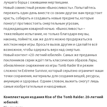
лучшего борца с ожившими мертвецами.
Новый совместный режим «Выносливость». Попытайтесь
пережить один день вместе со своим другом: вам предстоит
красть, собирать и создавать новые предметы, которые
помогут противостоять смертельным угрозам,
поджидающим коварной ночью. «Выносливость» –
тяжелейшее испытание, но только благодаря ему вы,
наконец, поймёте, как же долго можно продержаться в
жёстком мире игры. Бросьте вызов другим и сделайте всё
возможное, чтобы одержать верх над смертью.
Новый контент «20-летний юбилей». Самых же преданных
поклонников серии ждёт пять классических образов Лары,
обновлённое снаряжение из игры Tomb Raider III и режим
сложности Extreme Survivor, который серьёзно ограничит ваши
точки сохранения, материалы для создания вещей, ресурсы,
амуницию и здоровье. Одним словом, выжить смогут лишь
самые изобретательные и находчивые.
Комплектация издания Rise of the Tomb Raider. 20-летний
юбилей: