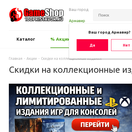
Ваш город
Армавир
Ваш город Армавир?
Каталог
% Акции
Оценить игру
Да
Нет
Главная
-
Акции
-
Скидки на коллекционные издания
Скидки на коллекционные и