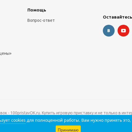
Помощь
Оставайтесь
Вопрос-ответ
 цены»
к - 100pristavOK.ru. Купить игровую приставку и не только в интер
зует cookies
для полноценной работы. Вам нужно принять это, 
Принимаю