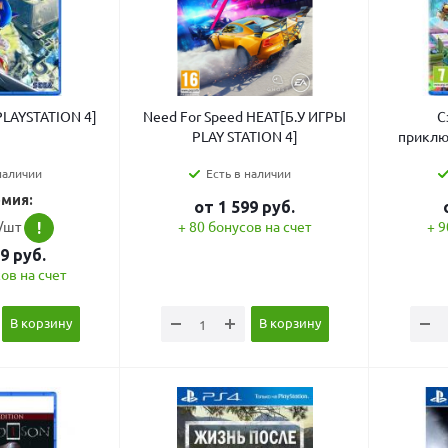
[PLAYSTATION 4]
Need For Speed HEAT[Б.У ИГРЫ
С
PLAY STATION 4]
приклю
наличии
Есть в наличии
мия:
от
1 599
руб.
./шт
+ 80 бонусов на счет
+ 9
!
99
руб.
ов на счет
В корзину
В корзину