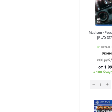
Madison - Poss
[PLAY ST
Есть в 
Эконо
800 руб.
от
1 9
+ 100 бонус