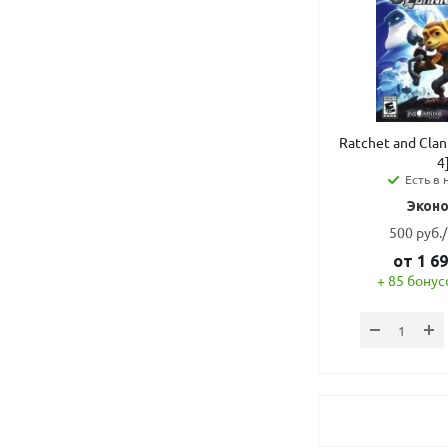
Ratchet and Cla
4
Есть в 
Эконо
500 руб.
от
1 6
+ 85 бонус