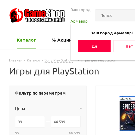
Ваш город
Армавир
Ваш город Армавир?
Каталог
% Акции
Оценить игру
Да
Нет
Главная
-
Каталог
-
Sony Play Station
-
Игры для PlayStation
Игры для PlayStation
Фильтр по параметрам
Цена
99
44 599