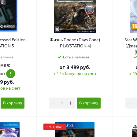
essed Edition
Жизнь После (Days Gone)
Star W
ATION 5]
[PLAYSTATION 4]
(Джед
[
наличии
Есть в наличии
мия:
от
3 499
руб.
/шт
+ 175 бонусов на счет
+ 1
!
99
руб.
ов на счет
В корзину
В корзину
Б.У. ТОВАР