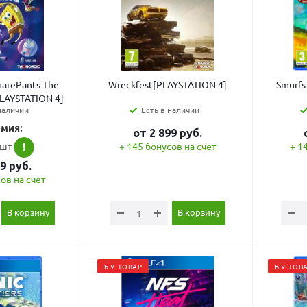
arePants The
Wreckfest[PLAYSTATION 4]
Smurfs
LAYSTATION 4]
наличии
Есть в наличии
мия:
от
2 899
руб.
/шт
+ 145 бонусов на счет
+ 1
!
99
руб.
ов на счет
В корзину
В корзину
Б.У. ТОВАР
Б.У. ТОВ