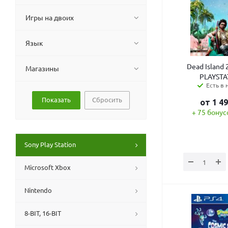
Игры на двоих
Язык
Dead Island 
Магазины
PLAYSTA
Есть в 
Сбросить
от
1 4
+ 75 бонус
Sony Play Station
Microsoft Xbox
Nintendo
8-BIT, 16-BIT