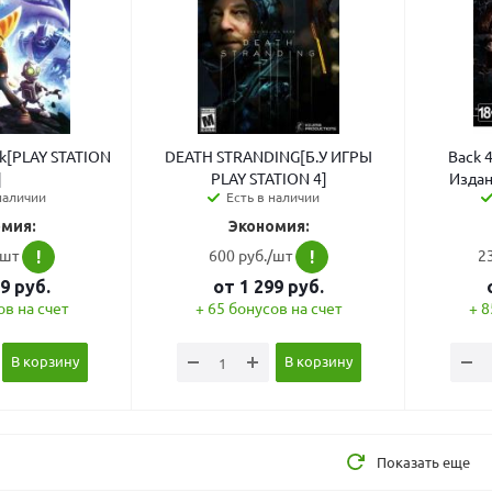
nk[PLAY STATION
DEATH STRANDING[Б.У ИГРЫ
Back 
]
PLAY STATION 4]
Издан
наличии
Есть в наличии
мия:
Экономия:
/шт
600 руб./шт
2
!
!
99
руб.
от
1 299
руб.
ов на счет
+ 65 бонусов на счет
+ 8
В корзину
В корзину
Показать еще