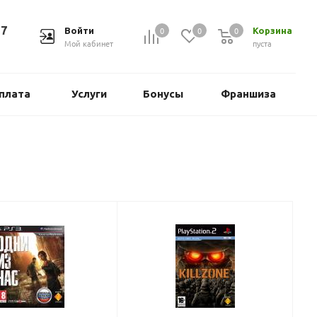
37
0
0
0
Войти
Корзина
Мой кабинет
пуста
плата
Услуги
Бонусы
Франшиза