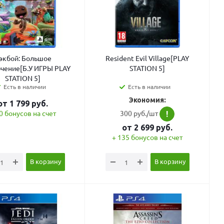
экбой: Большое
Resident Evil Village[PLAY
чение[Б.У ИГРЫ PLAY
STATION 5]
STATION 5]
Есть в наличии
Есть в наличии
Экономия:
от
1 799
руб.
300 руб./шт
0 бонусов на счет
!
от
2 699
руб.
+ 135 бонусов на счет
В корзину
В корзину