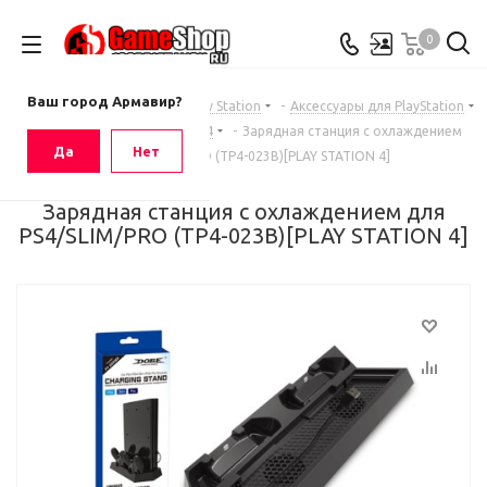
0
Ваш город
Армавир
Ваш город Армавир?
Главная
-
Каталог
-
Sony Play Station
-
Аксессуары для PlayStation
-
Аксессуары PlayStation 4
-
Зарядная станция с охлаждением
Да
Нет
для PS4/SLIM/PRO (TP4-023B)[PLAY STATION 4]
Зарядная станция с охлаждением для
PS4/SLIM/PRO (TP4-023B)[PLAY STATION 4]