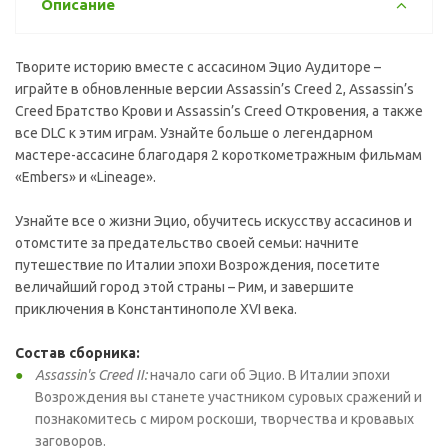
Описание
Творите историю вместе с ассасином Эцио Аудиторе –
играйте в обновленные версии Assassin’s Creed 2, Assassin’s
Creed Братство Крови и Assassin’s Creed Откровения, а также
все DLC к этим играм. Узнайте больше о легендарном
мастере-ассасине благодаря 2 короткометражным фильмам
«Embers» и «Lineage».
Узнайте все о жизни Эцио, обучитесь искусству ассасинов и
отомстите за предательство своей семьи: начните
путешествие по Италии эпохи Возрождения, посетите
величайший город этой страны – Рим, и завершите
приключения в Константинополе XVI века.
Состав сборника:
Assassin's Creed II:
начало саги об Эцио. В Италии эпохи
Возрождения вы станете участником суровых сражений и
познакомитесь с миром роскоши, творчества и кровавых
заговоров.