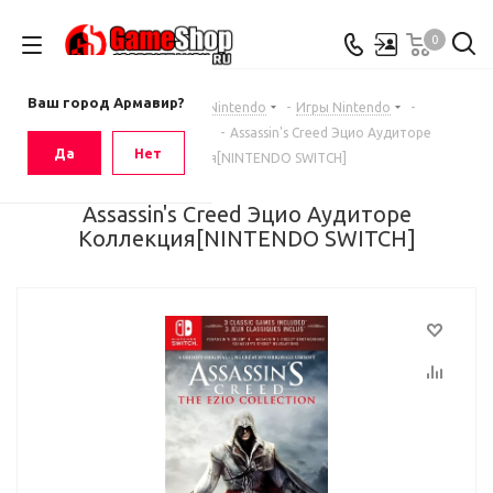
0
Ваш город
Армавир
Ваш город Армавир?
Главная
-
Каталог
-
Nintendo
-
Игры Nintendo
-
Игры Nintendo Switch
-
Assassin's Creed Эцио Аудиторе
Да
Нет
Коллекция[NINTENDO SWITCH]
Assassin's Creed Эцио Аудиторе
Коллекция[NINTENDO SWITCH]