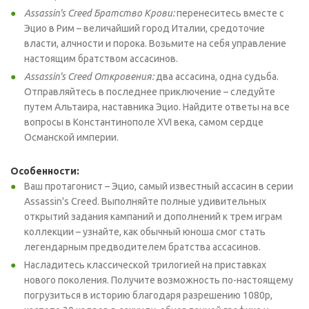
Assassin's Creed Братство Крови:
перенеситесь вместе с
Эцио в Рим – величайший город Италии, средоточие
власти, алчности и порока. Возьмите на себя управление
настоящим братством ассасинов.
Assassin's Creed Откровения:
два ассасина, одна судьба.
Отправляйтесь в последнее приключение – следуйте
путем Альтаира, наставника Эцио. Найдите ответы на все
вопросы в Константинополе XVI века, самом сердце
Османской империи.
Особенности:
Ваш протагонист – Эцио, самый известный ассасин в серии
Assassin's Creed. Выполняйте полные удивительных
открытий задания кампаний и дополнений к трем играм
коллекции – узнайте, как обычный юноша смог стать
легендарным предводителем братства ассасинов.
Насладитесь классической трилогией на приставках
нового поколения. Получите возможность по-настоящему
погрузиться в историю благодаря разрешению 1080p,