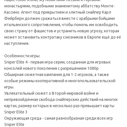
монастырями, подобными знаменитому аббатству Монте-
Кассино. Агент под прикрытием и элитный снайпер Карл
Фейрберн должен сражаться вместе с храбрыми бойцами
итальянского сопротивления, чтобы помочь им освободить
свою страну от фашистов и устранить новую угрозу, которая
может остановить контратаку союзников в Европе ещё до её
наступления.
Особенности игры:
Sniper Elite 4 - первая игра серии, созданная для игровых
консолей нового поколения с разрешением 1080p
Обширная сюжетная кампания для 1-2 игроков, а также
особые режимы кооперативной и многопользовательской
игры.
Увлекательный сюжет о Второй мировой войне и
непревзойдённая свобода снайперских действий на многих
картах, размер которых в несколько раз превышает карты
Sniper Elite 3
Окружающая среда - самая разнообразная среди всех игр
Sniper Elite